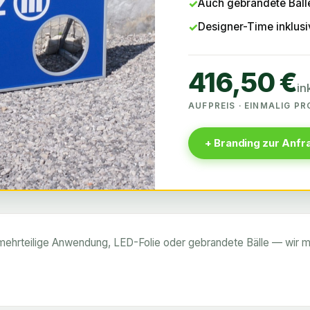
Auch gebrandete Bäll
Designer-Time inklusi
416,50 €
in
AUFPREIS · EINMALIG P
+ Branding zur Anfr
ehrteilige Anwendung, LED-Folie oder gebrandete Bälle — wir mach