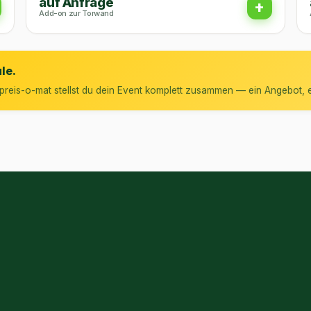
auf Anfrage
+
Add-on zur Torwand
le.
reis-o-mat stellst du dein Event komplett zusammen — ein Angebot, e