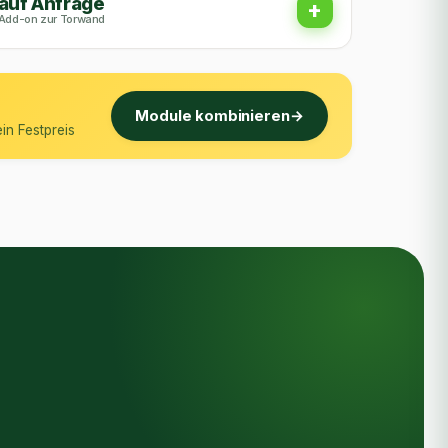
auf Anfrage
+
Add-on zur Torwand
Module kombinieren
in Festpreis