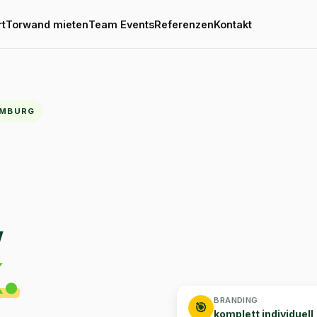
rt
Torwand mieten
Team Events
Referenzen
Kontakt
HAMBURG
,
.
BRANDING
🎯