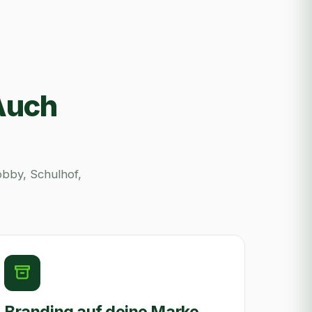
 Auch
obby, Schulhof,
Branding auf deine Marke