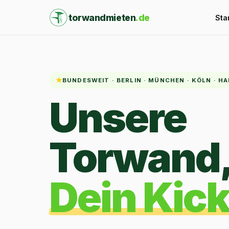
torwandmieten
.de
Sta
★
BUNDESWEIT · BERLIN · MÜNCHEN · KÖLN · 
Unsere
Torwand
Dein Kick