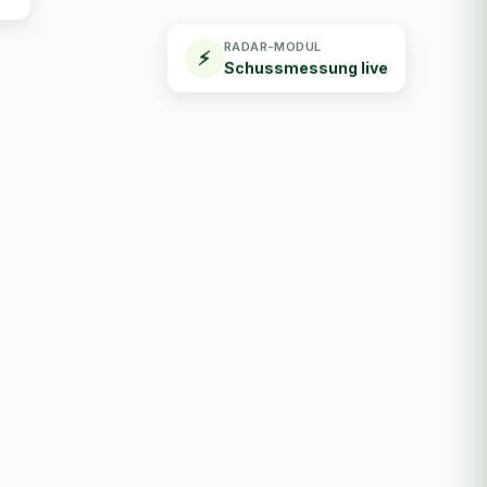
RADAR-MODUL
⚡
Schussmessung live
7