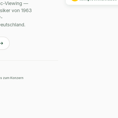
komplett individuell
ic-Viewing —
ssiker von 1963
r-
Deutschland.
9
is zum Konzern