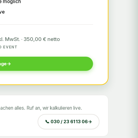
e möglich
ve
kl. MwSt. · 350,00 € netto
RO EVENT
age
en alles. Ruf an, wir kalkulieren live.
📞 030 / 23 61 13 06