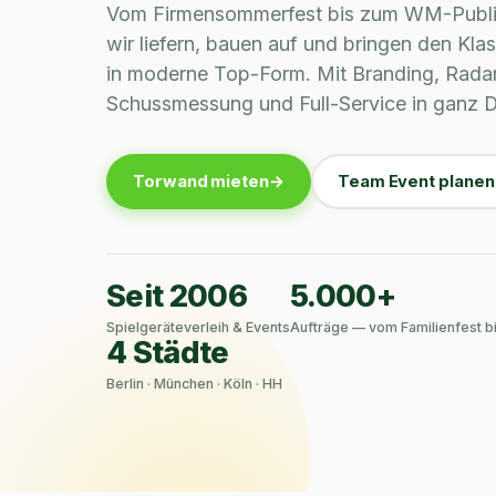
Vom Firmensommerfest bis zum WM-Publ
wir liefern, bauen auf und bringen den Kla
in moderne Top-Form. Mit Branding, Rada
Schussmessung und Full-Service in ganz 
Torwand mieten
Team Event planen
Seit 2006
5.000+
Spielgeräteverleih & Events
Aufträge — vom Familienfest b
4 Städte
Berlin · München · Köln · HH